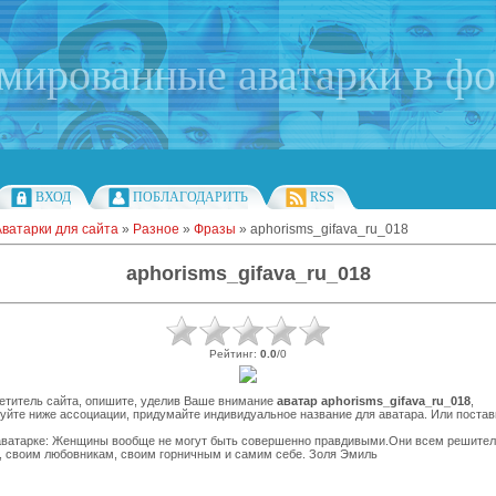
имированные аватарки в ф
ВХОД
ПОБЛАГОДАРИТЬ
RSS
Аватарки для сайта
»
Разное
»
Фразы
» aphorisms_gifava_ru_018
aphorisms_gifava_ru_018
Рейтинг
:
0.0
/
0
етитель сайта, опишите, уделив Ваше внимание
аватар aphorisms_gifava_ru_018
,
уйте ниже ассоциации, придумайте индивидуальное название для аватара. Или поставь
аватарке: Женщины вообще не могут быть совершенно правдивыми.Они всем решите
, своим любовникам, своим горничным и самим себе. Золя Эмиль