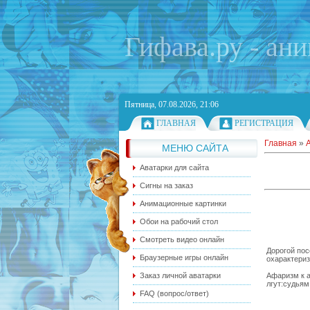
Гифава.ру - ан
Пятница, 07.08.2026, 21:06
ГЛАВНАЯ
РЕГИСТРАЦИЯ
Главная
»
МЕНЮ САЙТА
Аватарки для сайта
Сигны на заказ
Анимационные картинки
Обои на рабочий стол
Смотреть видео онлайн
Дорогой пос
Браузерные игры онлайн
охарактериз
Афаризм к 
Заказ личной аватарки
лгут:судьям
FAQ (вопрос/ответ)