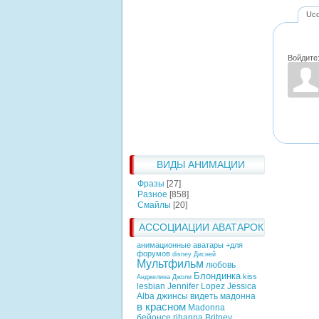
Uc
Войдите
ВИДЫ АНИМАЦИИ
Фразы
[27]
Разное
[858]
Смайлы
[20]
АССОЦИАЦИИ АВАТАРОК
анимационные аватары +для
форумов
disney
Дисней
Мультфильм
любовь
Блондинка
kiss
Анджелина Джоли
lesbian
Jennifer Lopez
Jessica
Alba
джинсы
видеть
мадонна
в красном
Madonna
бейонсе
rihanna
Britney