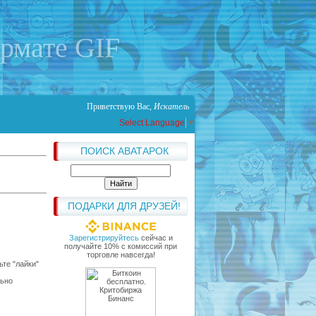
ормате GIF
Приветствую Вас
,
Искатель
Select Language
▼
ПОИСК АВАТАРОК
ПОДАРКИ ДЛЯ ДРУЗЕЙ!
Зарегистрируйтесь
сейчас и
получайте 10% с комиссий при
торговле навсегда!
те "лайки"
льно