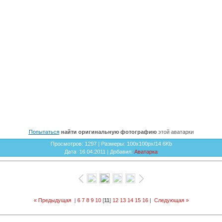
Попытаться
найти оригинальную фотографию
этой аватарки
Просмотров
: 1297 |
Размеры
: 100x100px/14.6Kb
Дата
: 16.04.2011 |
Добавил
:
Аватарка
« Предыдущая
|
6
7
8
9
10
[
11
]
12
13
14
15
16
|
Следующая »