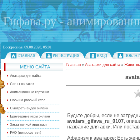
Гифава.ру - анимированн
Воскресенье, 09.08.2026, 05:01
ГЛАВНАЯ
РЕГИСТРАЦИЯ
ВХОД
ПОБЛАГ
Главная
»
Аватарки для сайта
»
Животн
МЕНЮ САЙТА
Аватарки для сайта
avata
Сигны на заказ
Анимационные картинки
Обои на рабочий стол
Смотреть видео онлайн
Будьте добры, если не затрудн
Браузерные игры онлайн
avatars_gifava_ru_0107
, опиш
Заказ личной аватарки
название для авки. Или постав
FAQ (вопрос/ответ)
Афаризм к аватарке: Есть жен