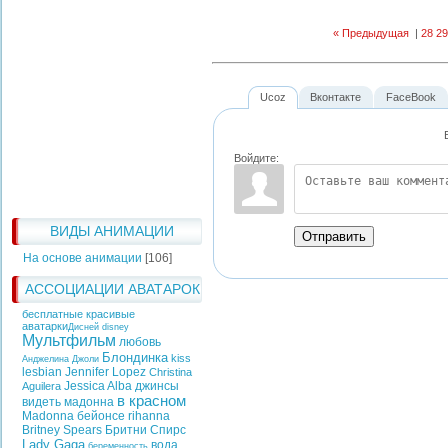
« Предыдущая
|
28
29
Ucoz
Вконтакте
FaceBook
Войдите:
ВИДЫ АНИМАЦИИ
Отправить
На основе анимации
[106]
АССОЦИАЦИИ АВАТАРОК
бесплатные красивые
аватарки
Дисней
disney
Мультфильм
любовь
Блондинка
kiss
Анджелина Джоли
lesbian
Jennifer Lopez
Christina
Jessica Alba
джинсы
Aguilera
в красном
видеть
мадонна
Madonna
бейонсе
rihanna
Britney Spears
Бритни Спирс
Lady Gaga
вода
беременность