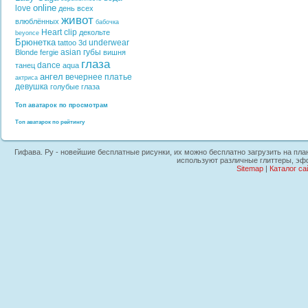
online
love
день всех
живот
влюблённых
бабочка
Heart
clip
декольте
beyonce
Брюнетка
underwear
tattoo
3d
asian
губы
Blonde
fergie
вишня
глаза
dance
танец
aqua
ангел
вечернее платье
актриса
девушка
голубые глаза
Топ аватарок по просмотрам
Топ аватарок по рейтингу
Гифава. Ру - новейшие бесплатные рисунки, их можно бесплатно загрузить на планш
используют различные глиттеры, эф
Sitemap
|
Каталог са