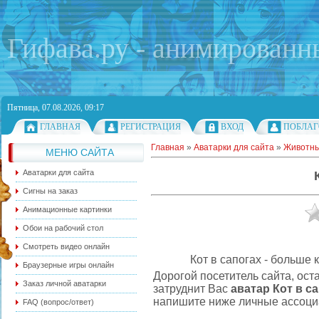
Гифава.ру - анимированн
Пятница, 07.08.2026, 09:17
ГЛАВНАЯ
РЕГИСТРАЦИЯ
ВХОД
ПОБЛАГ
Главная
»
Аватарки для сайта
»
Животн
МЕНЮ САЙТА
Аватарки для сайта
Сигны на заказ
Анимационные картинки
Обои на рабочий стол
Смотреть видео онлайн
Кот в сапогах - больше 
Браузерные игры онлайн
Дорогой посетитель сайта, ост
Заказ личной аватарки
затруднит Вас
аватар Кот в с
напишите ниже личные ассоциа
FAQ (вопрос/ответ)