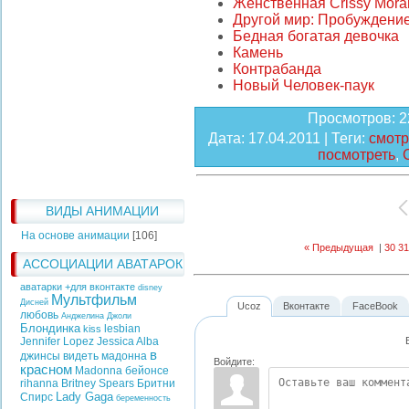
Женственная Crissy Mora
Другой мир: Пробуждени
Бедная богатая девочка
Камень
Контрабанда
Новый Человек-паук
Просмотров
: 
Дата
: 17.04.2011 |
Теги
:
смотр
посмотреть
,
ВИДЫ АНИМАЦИИ
На основе анимации
[106]
« Предыдущая
|
30
31
АССОЦИАЦИИ АВАТАРОК
аватарки +для вконтакте
disney
Мультфильм
Дисней
Ucoz
Вконтакте
FaceBook
любовь
Анджелина Джоли
Блондинка
lesbian
kiss
Jennifer Lopez
Jessica Alba
в
джинсы
видеть
мадонна
Войдите:
красном
Madonna
бейонсе
rihanna
Britney Spears
Бритни
Lady Gaga
Спирс
беременность