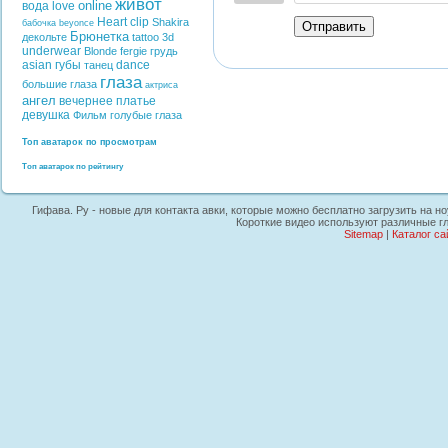
живот
online
вода
love
Heart
clip
Shakira
бабочка
beyonce
Отправить
Брюнетка
декольте
tattoo
3d
underwear
Blonde
fergie
грудь
asian
губы
dance
танец
глаза
большие глаза
актриса
ангел
вечернее платье
девушка
Фильм
голубые глаза
Топ аватарок по просмотрам
Топ аватарок по рейтингу
Гифава. Ру - новые для контакта авки, которые можно бесплатно загрузить на но
Короткие видео используют различные г
Sitemap
|
Каталог са