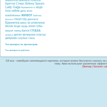
Madonna
бейонсе
rihanna
Бритни Спирс
Britney Spears
Lady Gaga
вода
беременность
online
love
день всех
живот
влюблённых
бабочка
Heart
clip
декольте
beyonce
Брюнетка
underwear
tattoo
3d
asian
губы
Blonde
fergie
грудь
глаза
dance
вишня
танец
ангел
вечернее платье
актриса
девушка
голубые глаза
Топ аватарок по просмотрам
Топ аватарок по рейтингу
Gif ava - новейшие сменяющиеся картинки, которые можно бесплатно скачать на пл
тему. Авки используют различные эффекты
Sitemap
|
Каталог са