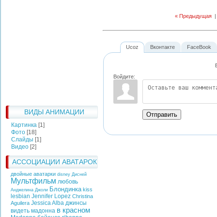
« Предыдущая
Ucoz
Вконтакте
FaceBook
Войдите:
ВИДЫ АНИМАЦИИ
Отправить
Картинка
[1]
Фото
[18]
Слайды
[1]
Видео
[2]
АССОЦИАЦИИ АВАТАРОК
двойные аватарки
disney
Дисней
Мультфильм
любовь
Блондинка
kiss
Анджелина Джоли
lesbian
Jennifer Lopez
Christina
Jessica Alba
джинсы
Aguilera
в красном
видеть
мадонна