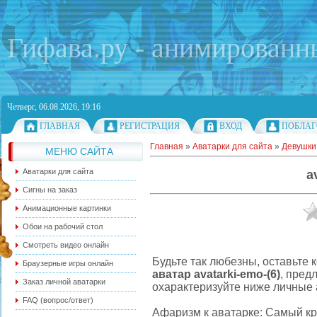
Гифава.ру - анимированн
Четверг, 06.08.2026, 19:16
ГЛАВНАЯ
РЕГИСТРАЦИЯ
ВХОД
ПОБЛАГ
Главная
»
Аватарки для сайта
»
Девушки
МЕНЮ САЙТА
Аватарки для сайта
a
Сигны на заказ
Анимационные картинки
Обои на рабочий стол
Смотреть видео онлайн
Будьте так любезны, оставьте 
Браузерные игры онлайн
аватар avatarki-emo-(6)
, пред
Заказ личной аватарки
охарактеризуйте ниже личные 
FAQ (вопрос/ответ)
Афаризм к аватарке: Самый кр