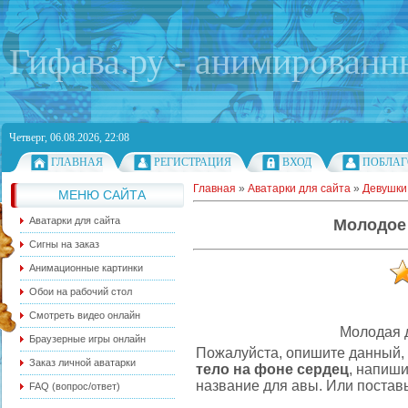
Гифава.ру - анимированн
Четверг, 06.08.2026, 22:08
ГЛАВНАЯ
РЕГИСТРАЦИЯ
ВХОД
ПОБЛАГ
Главная
»
Аватарки для сайта
»
Девушки
МЕНЮ САЙТА
Аватарки для сайта
Молодое 
Сигны на заказ
Анимационные картинки
Обои на рабочий стол
Смотреть видео онлайн
Молодая 
Браузерные игры онлайн
Пожалуйста, опишите данный, 
Заказ личной аватарки
тело на фоне сердец
, напиш
название для авы. Или поставь
FAQ (вопрос/ответ)