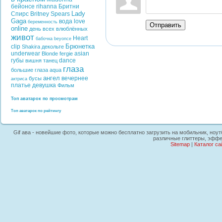
бейонсе
rihanna
Бритни
Lady
Спирс
Britney Spears
Gaga
вода
love
беременность
Отправить
online
день всех влюблённых
живот
Heart
бабочка
beyonce
Брюнетка
clip
Shakira
декольте
underwear
asian
Blonde
fergie
губы
dance
вишня
танец
глаза
большие глаза
aqua
ангел
вечернее
бусы
актриса
платье
девушка
Фильм
Топ аватарок по просмотрам
Топ аватарок по рейтингу
Gif ава - новейшие фото, которые можно бесплатно загрузить на мобильник, ноут
различные глиттеры, эффе
Sitemap
|
Каталог са