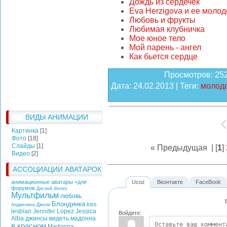
Дождь из сердечек
Eva Herzigova и ее молод
Любовь и фрукты
Любимая клубничка
Мое юное тело
Мой парень - ангел
Как бьется сердце
Просмотров
: 25
Дата
: 24.02.2013 |
Теги
:
молодо
ВИДЫ АНИМАЦИИ
Картинка
[1]
Фото
[18]
Слайды
[1]
« Предыдущая
| [
1
]
Видео
[2]
АССОЦИАЦИИ АВАТАРОК
анимационные аватары +для
Ucoz
Вконтакте
FaceBook
форумов
Дисней
disney
Мультфильм
любовь
Блондинка
kiss
Анджелина Джоли
lesbian
Jennifer Lopez
Jessica
Войдите:
Alba
джинсы
видеть
мадонна
в красном
Madonna