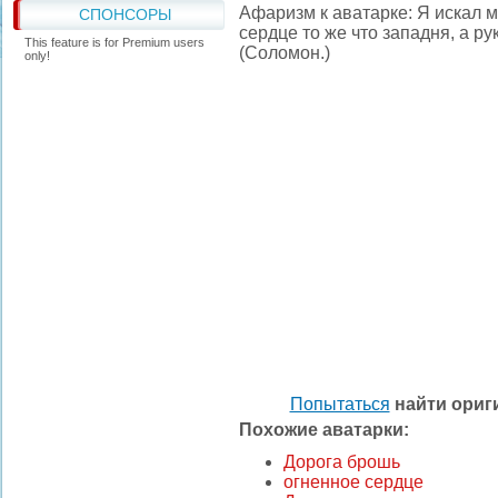
Афаризм к аватарке: Я искал м
СПОНСОРЫ
сердце то же что западня, а рук
This feature is for Premium users
(Соломон.)
only!
Попытаться
найти ори
Похожие аватарки:
Дорога брошь
огненное сердце