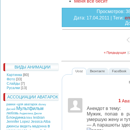
Меня все бесит
Просмотров
: 3
Дата
: 17.04.2011 |
Теги
:
e
Д
« Предыдущая
|
ВИДЫ АНИМАЦИИ
Ucoz
Вконтакте
FaceBook
Картинка
[80]
Фото
[33]
Слайды
[7]
Русалки
[13]
АССОЦИАЦИИ АВАТАРОК
1
Ава
рамки +для аватарок
disney
Анекдот в тему:
Мультфильм
Дисней
Мужик, попав в р
любовь
Анджелина Джоли
Блондинка
lesbian
kiss
умершую жену и ту
Jennifer Lopez
Jessica Alba
— А парашюты здес
в
джинсы
видеть
мадонна