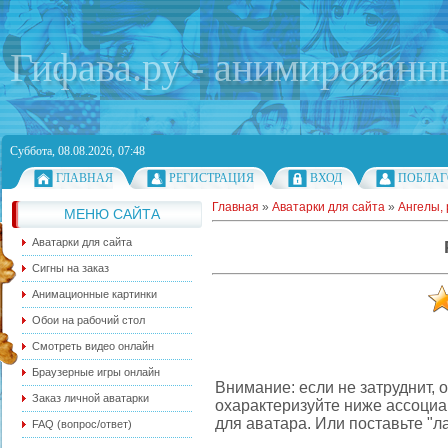
Гифава.ру - анимированн
Суббота, 08.08.2026, 07:48
ГЛАВНАЯ
РЕГИСТРАЦИЯ
ВХОД
ПОБЛАГ
Главная
»
Аватарки для сайта
»
Ангелы, 
МЕНЮ САЙТА
Аватарки для сайта
Сигны на заказ
Анимационные картинки
Обои на рабочий стол
Смотреть видео онлайн
Браузерные игры онлайн
Внимание: если не затруднит, 
Заказ личной аватарки
охарактеризуйте ниже ассоци
для аватара. Или поставьте "л
FAQ (вопрос/ответ)