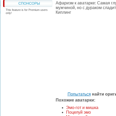
Афаризм к аватарке: Самая г
СПОНСОРЫ
мужчиной, но с дураком слади
This feature is for Premium users
Киплинг
only!
Попытаться
найти ори
Похожие аватарки:
Эмо-гот и мишка
Поцелуй эмо