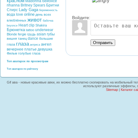
красном
Madonna
бейонсе
rihanna
Britney Spears
Бритни
Lady Gaga
Спирс
беременность
online
вода
love
день всех
Войдите:
живот
влюблённых
бабочка
Heart
clip
Shakira
beyonce
Брюнетка
underwear
tattoo
asian
губы
Blonde
fergie
грудь
dance
вишня
танец
большие
Отправить
глаза
ангел
глаза
актриса
вечернее платье
девушка
Фильм
голубые глаза
Топ аватарок по просмотрам
Топ аватарок по рейтингу
Gif ава - новые красивые авки, их можно бесплатно скопировать на мобильный тел
используют различные эффекты, гл
Sitemap
|
Каталог са