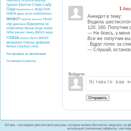
бейонсе
rihanna
Britney
Lady
Spears
Бритни Спирс
1
Ава
Gaga
вода
love
беременность
online
день всех влюблённых
Анекдот в тему:
живот
Heart
бабочка
beyonce
Водила шестисотого
Брюнетка
clip
декольте
3d
120, 160. Попутчик 
underwear
asian
Blonde
fergie
— Не боись, у меня
губы
dance
вишня
танец
aqua
глаза
ангел
Все же попутчик выш
бусы
актриса
вечернее платье
девушка
. Вдруг голос за спи
Фильм
голубые глаза
— Слушай, останови
Топ аватарок по просмотрам
Топ аватарок по рейтингу
Войдите:
Отправить
Gif ава - последние для контакта рисунки, которые можно бесплатно загрузить на ip
используют различные эффекты, глиттеры,