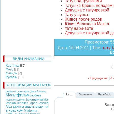
Тату под трусиками
Татушка Даешь молодеж
Девушка с татуировкой
Тату у пупка
Живот после родов
Юлия Волкова в Maxim
тату на животе
Девушка с татуировкой д
Просмотров
: 5
Дата
: 16.04.2011 |
Теги
:
тату
,
t
Д
ВИДЫ АНИМАЦИИ
Картинка
[80]
Фото
[33]
Слайды
[7]
Русалки
[13]
« Предыдущая
|
6
АССОЦИАЦИИ АВАТАРОК
редактор аватарок
Дисней
disney
Мультфильм
Ucoz
Вконтакте
FaceBook
любовь
Блондинка
kiss
Анджелина Джоли
lesbian
Jennifer Lopez
Jessica
Всег
Alba
джинсы
видеть
мадонна
П
в красном
Madonna