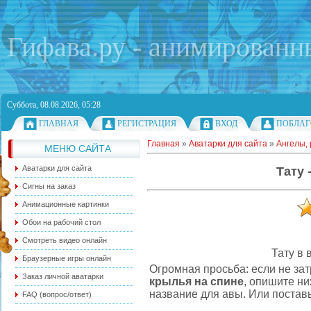
Гифава.ру - анимированн
Суббота, 08.08.2026, 05:28
ГЛАВНАЯ
РЕГИСТРАЦИЯ
ВХОД
ПОБЛАГ
Главная
»
Аватарки для сайта
»
Ангелы, 
МЕНЮ САЙТА
Аватарки для сайта
Тату 
Сигны на заказ
Анимационные картинки
Обои на рабочий стол
Смотреть видео онлайн
Тату в 
Браузерные игры онлайн
Огромная просьба: если не за
Заказ личной аватарки
крылья на спине
, опишите н
название для авы. Или поставь
FAQ (вопрос/ответ)