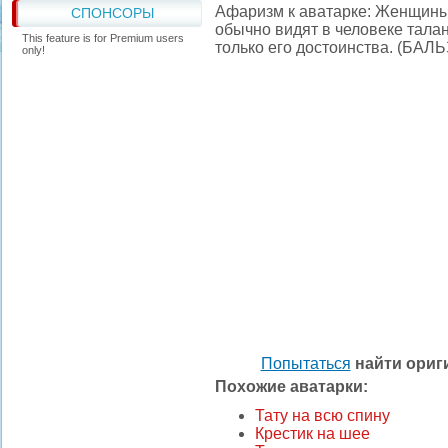
Афаризм к аватарке: Женщины, 
СПОНСОРЫ
обычно видят в человеке талан
This feature is for Premium users
только его достоинства. (БАЛ
only!
Попытаться
найти ори
Похожие аватарки:
Тату на всю спину
Крестик на шее