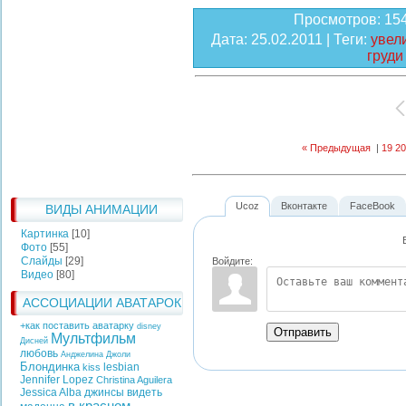
Просмотров
: 15
Дата
: 25.02.2011 |
Теги
:
увел
груди
« Предыдущая
|
19
20
Ucoz
Вконтакте
FaceBook
ВИДЫ АНИМАЦИИ
Картинка
[10]
Фото
[55]
Слайды
[29]
Войдите:
Видео
[80]
АССОЦИАЦИИ АВАТАРОК
+как поставить аватарку
disney
Отправить
Мультфильм
Дисней
любовь
Анджелина Джоли
Блондинка
lesbian
kiss
Jennifer Lopez
Christina Aguilera
Jessica Alba
джинсы
видеть