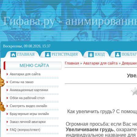
Гифава.ру - анимированн
Воскресенье, 09.08.2026, 15:37
ГЛАВНАЯ
РЕГИСТРАЦИЯ
ВХОД
ПОБЛАГ
Главная
»
Аватарки для сайта
»
Девушки 
МЕНЮ САЙТА
Аватарки для сайта
Уве
Сигны на заказ
Анимационные картинки
Обои на рабочий стол
Смотреть видео онлайн
Как увеличить грудь? С помо
Браузерные игры онлайн
Заказ личной аватарки
Огромная просьба: если Вас н
Увеличиваем грудь
, охаракт
FAQ (вопрос/ответ)
индивидуальное название для 