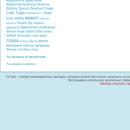
в красном
мадонна
Madonna
бейонсе
rihanna
Britney Spears
Бритни Спирс
Lady Gaga
вода
беременность
живот
online
love
бабочка
Heart
clip
Shakira
beyonce
Брюнетка
underwear
декольте
asian
губы
Blonde
fergie
танец
dance
большие глаза
aqua
глаза
ангел
бусы
актриса
вечернее платье
девушка
Фильм
голубые глаза
Топ аватарок по просмотрам
Топ аватарок по рейтингу
Gif ава - свежие анимационные аватары, которые можно бесплатно загрузить на ноу
Фотографии используют различные эффек
Sitemap
|
Каталог са