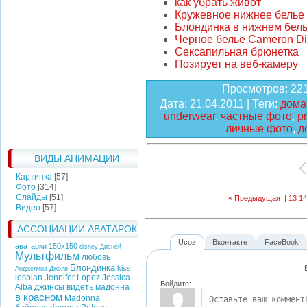
как убрать живот
Кружевное нижнее белье
Блондинка в нижнем бел
Черное белье Cameron D
Сексапильная брюнетка
Позирует на веб-камеру
Просмотров
: 22
Дата
: 21.04.2011 |
Теги
:
дома
underwear
,
частные фото
,
pr
личные фото
,
д
ВИДЫ АНИМАЦИИ
Картинка
[57]
Фото
[314]
Слайды
[51]
« Предыдущая
|
13
14
Видео
[57]
АССОЦИАЦИИ АВАТАРОК
Ucoz
Вконтакте
FaceBook
аватарки 150х150
disney
Дисней
Мультфильм
любовь
Блондинка
kiss
Анджелина Джоли
lesbian
Jennifer Lopez
Jessica
Войдите:
Alba
джинсы
видеть
мадонна
в красном
Madonna