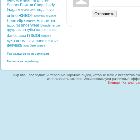
бейонсе
rihanna
Britney
Lady
Spears
Бритни Спирс
Gaga
вода
love
беременность
Отправить
живот
online
бабочка
beyonce
Брюнетка
Heart
clip
Shakira
underwear
tattoo
3d
Blonde
fergie
asian
губы
грудь
вишня
танец
глаза
dance
aqua
актриса
ангел
вечернее платье
бусы
девушка
голубые глаза
Топ аватарок по просмотрам
Топ аватарок по рейтингу
Гиф ава - последние интересные короткие видео, которые можно бесплатно ско
использовать как фон. Авки используют различные эффек
Sitemap
|
Каталог са