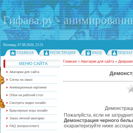
Гифава.ру - анимированн
Пятница, 07.08.2026, 23:31
ГЛАВНАЯ
РЕГИСТРАЦИЯ
ВХОД
ПОБЛАГ
Главная
»
Аватарки для сайта
»
Девушки
МЕНЮ САЙТА
Аватарки для сайта
Демонст
Сигны на заказ
Анимационные картинки
Обои на рабочий стол
Смотреть видео онлайн
Демонстраци
Браузерные игры онлайн
Пожалуйста, если не затрудни
Заказ личной аватарки
Демонстрация черного бель
охарактеризуйте ниже ассоциа
FAQ (вопрос/ответ)