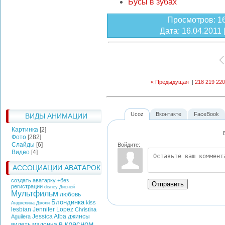
Бусы в зубах
Просмотров
: 1
Дата
: 16.04.2011 
« Предыдущая
|
218
219
220
Ucoz
Вконтакте
FaceBook
ВИДЫ АНИМАЦИИ
Картинка
[2]
Фото
[282]
Слайды
[6]
Войдите:
Видео
[4]
АССОЦИАЦИИ АВАТАРОК
создать аватарку +без
Отправить
регистрации
disney
Дисней
Мультфильм
любовь
Блондинка
kiss
Анджелина Джоли
lesbian
Jennifer Lopez
Christina
Jessica Alba
джинсы
Aguilera
в красном
видеть
мадонна