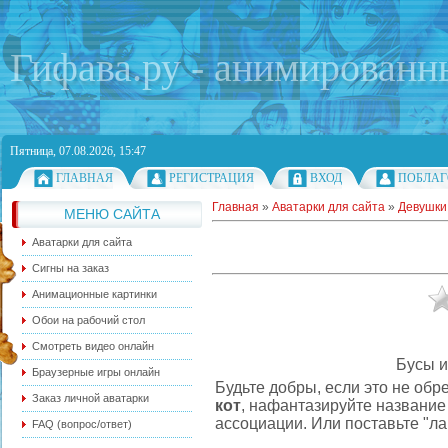
Гифава.ру - анимированн
Пятница, 07.08.2026, 15:47
ГЛАВНАЯ
РЕГИСТРАЦИЯ
ВХОД
ПОБЛАГ
Главная
»
Аватарки для сайта
»
Девушки 
МЕНЮ САЙТА
Аватарки для сайта
Сигны на заказ
Анимационные картинки
Обои на рабочий стол
Смотреть видео онлайн
Бусы и
Браузерные игры онлайн
Будьте добры, если это не об
Заказ личной аватарки
кот
, нафантазируйте название
ассоциации. Или поставьте "ла
FAQ (вопрос/ответ)