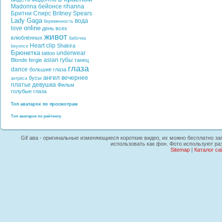
Madonna
бейонсе
rihanna
Бритни Спирс
Britney Spears
Lady Gaga
вода
беременность
online
love
день всех
живот
влюблённых
бабочка
Heart
clip
Shakira
beyonce
Брюнетка
underwear
tattoo
asian
губы
Blonde
fergie
танец
глаза
dance
большие глаза
ангел
вечернее
бусы
актриса
платье
девушка
Фильм
голубые глаза
Топ аватарок по просмотрам
Топ аватарок по рейтингу
Gif ава - оригинальные изменяющиеся короткие видео, их можно бесплатно заг
использовать как фон. Фото используют ра
Sitemap
|
Каталог са