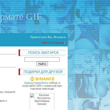
ормате GIF
Приветствую Вас
,
Искатель
Select Language
▼
ПОИСК АВАТАРОК
ПОДАРКИ ДЛЯ ДРУЗЕЙ!
Зарегистрируйтесь
сейчас и
получайте 10% с комиссий при
торговле навсегда!
авы, опишите
дело с