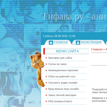
Гифава.ру - ан
Суббота, 08.08.2026, 21:09
ГЛАВНАЯ
РЕГИСТРАЦИЯ
Главная
»
МЕНЮ САЙТА
Аватарки для сайта
Сигны на заказ
Анимационные картинки
Обои на рабочий стол
Смотреть видео онлайн
Браузерные игры онлайн
Пожалуйста,
ниже личные
Заказ личной аватарки
Афаризм к а
мужчинами.
FAQ (вопрос/ответ)