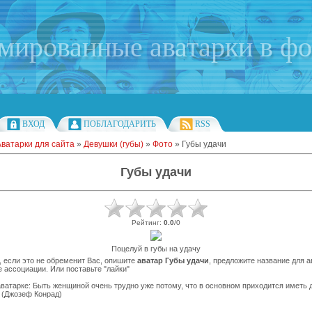
имированные аватарки в ф
ВХОД
ПОБЛАГОДАРИТЬ
RSS
Аватарки для сайта
»
Девушки (губы)
»
Фото
» Губы удачи
Губы удачи
Рейтинг
:
0.0
/
0
Поцелуй в губы на удачу
 если это не обременит Вас, опишите
аватар Губы удачи
, предложите название для 
 ассоциации. Или поставьте "лайки"
ватарке: Быть женщиной очень трудно уже потому, что в основном приходится иметь 
 (Джозеф Конрад)