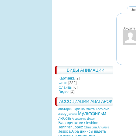
Uc
Войдите
ВИДЫ АНИМАЦИИ
Картинка
[2]
Фото
[282]
Слайды
[6]
Видео
[4]
АССОЦИАЦИИ АВАТАРОК
аватарки +для контакта +без смс
Мультфильм
disney
Дисней
любовь
Анджелина Джоли
Блондинка
lesbian
kiss
Jennifer Lopez
Christina Aguilera
Jessica Alba
джинсы
видеть