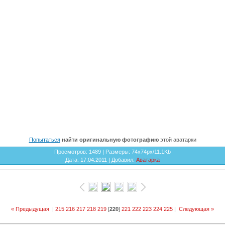
Попытаться
найти оригинальную фотографию
этой аватарки
Просмотров
: 1489 |
Размеры
: 74x74px/11.1Kb
Дата
: 17.04.2011 |
Добавил
:
Аватарка
« Предыдущая
|
215
216
217
218
219
[
220
]
221
222
223
224
225
|
Следующая »