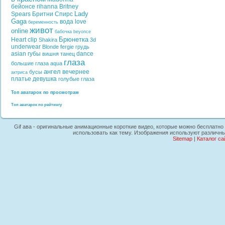
бейонсе
rihanna
Britney
Lady
Spears
Бритни Спирс
Gaga
вода
love
беременность
живот
online
бабочка
beyonce
Брюнетка
Heart
clip
Shakira
3d
underwear
Blonde
fergie
грудь
asian
губы
dance
вишня
танец
глаза
большие глаза
aqua
ангел
вечернее
бусы
актриса
платье
девушка
голубые глаза
Топ аватарок по просмотрам
Топ аватарок по рейтингу
Gif ава - оригинальные анимационные короткие видео, которые можно бесплатно 
использовать как тему. Изображения используют различны
Sitemap
|
Каталог са