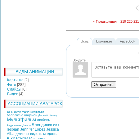
« Предыдущая
|
219
220
221
Ucoz
Вконтакте
FaceBook
Войдите:
ВИДЫ АНИМАЦИИ
Картинка
[2]
Отправить
Фото
[282]
Слайды
[6]
Видео
[4]
АССОЦИАЦИИ АВАТАРОК
аватарки +для контакта
бесплатно надписи
Дисней
disney
Мультфильм
любовь
Блондинка
kiss
Анджелина Джоли
lesbian
Jennifer Lopez
Jessica
Alba
джинсы
видеть
мадонна
в красном
Madonna