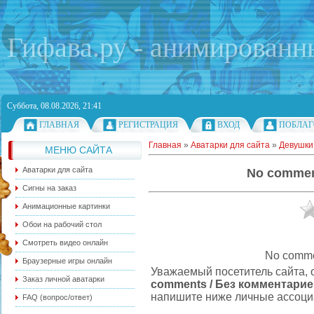
Гифава.ру - анимированн
Суббота, 08.08.2026, 21:41
ГЛАВНАЯ
РЕГИСТРАЦИЯ
ВХОД
ПОБЛАГ
Главная
»
Аватарки для сайта
»
Девушки 
МЕНЮ САЙТА
Аватарки для сайта
No commen
Сигны на заказ
Анимационные картинки
Обои на рабочий стол
Смотреть видео онлайн
No comme
Браузерные игры онлайн
Уважаемый посетитель сайта, 
Заказ личной аватарки
comments / Без комментари
напишите ниже личные ассоциа
FAQ (вопрос/ответ)