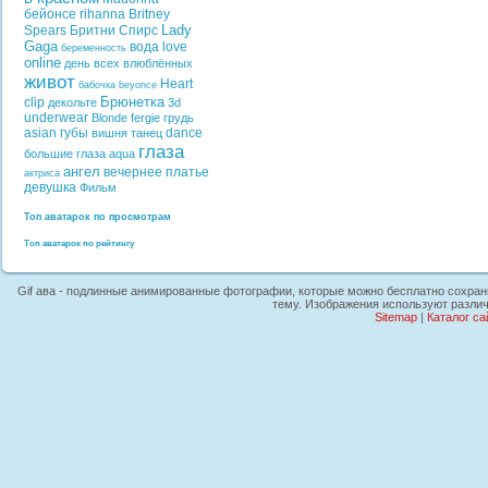
бейонсе
rihanna
Britney
Lady
Spears
Бритни Спирс
Gaga
вода
love
беременность
online
день всех влюблённых
живот
Heart
бабочка
beyonce
Брюнетка
clip
декольте
3d
underwear
Blonde
fergie
грудь
asian
губы
dance
вишня
танец
глаза
большие глаза
aqua
ангел
вечернее платье
актриса
девушка
Фильм
Топ аватарок по просмотрам
Топ аватарок по рейтингу
Gif ава - подлинные анимированные фотографии, которые можно бесплатно сохранит
тему. Изображения используют различ
Sitemap
|
Каталог са