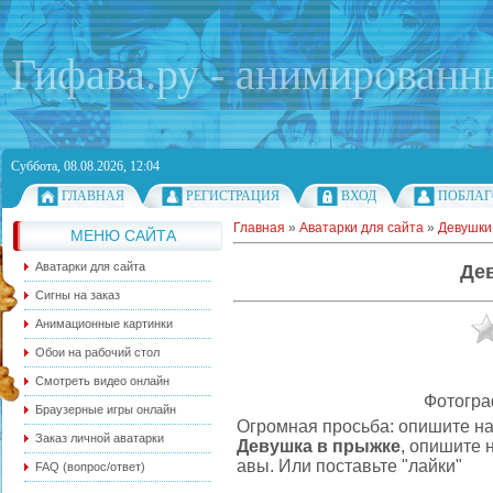
Гифава.ру - анимированн
Суббота, 08.08.2026, 12:04
ГЛАВНАЯ
РЕГИСТРАЦИЯ
ВХОД
ПОБЛАГ
Главная
»
Аватарки для сайта
»
Девушки
МЕНЮ САЙТА
Аватарки для сайта
Де
Сигны на заказ
Анимационные картинки
Обои на рабочий стол
Смотреть видео онлайн
Фотогра
Браузерные игры онлайн
Огромная просьба: опишите на
Заказ личной аватарки
Девушка в прыжке
, опишите 
авы. Или поставьте "лайки"
FAQ (вопрос/ответ)