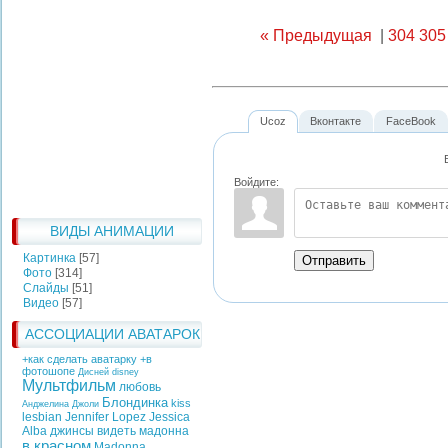
« Предыдущая
|
304
305
Ucoz
Вконтакте
FaceBook
Войдите:
ВИДЫ АНИМАЦИИ
Картинка
[57]
Отправить
Фото
[314]
Слайды
[51]
Видео
[57]
АССОЦИАЦИИ АВАТАРОК
+как сделать аватарку +в
фотошопе
Дисней
disney
Мультфильм
любовь
Блондинка
kiss
Анджелина Джоли
lesbian
Jennifer Lopez
Jessica
Alba
джинсы
видеть
мадонна
в красном
Madonna