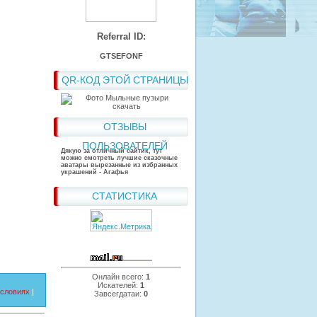
Referral ID:
GTSEFONF
QR-КОД ЭТОЙ СТРАНИЦЫ
ОТЗЫВЫ
ПОЛЬЗОВАТЕЛЕЙ
Дякую за отличный сайтик, тут
можно смотреть лучшие сказочные
аватары вырезанные из избранных
украшений - Агафья
СТАТИСТИКА
Онлайн всего:
1
Искателей:
1
условиях
|
Завсегдатаи:
0