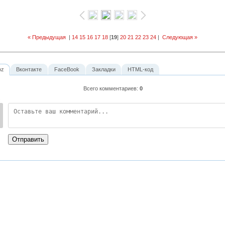
« Предыдущая
|
14
15
16
17
18
[
19
]
20
21
22
23
24
|
Следующая »
oz
Вконтакте
FaceBook
Закладки
HTML-код
Всего комментариев
:
0
:
Отправить