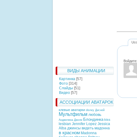
Uc
Войдите
ВИДЫ АНИМАЦИИ
Картинка
[57]
Фото
[314]
Слайды
[51]
Видео
[57]
АССОЦИАЦИИ АВАТАРОК
клевые аватарки
disney
Дисней
Мультфильм
любовь
Блондинка
kiss
Анджелина Джоли
lesbian
Jennifer Lopez
Jessica
Alba
джинсы
видеть
мадонна
в красном
Madonna