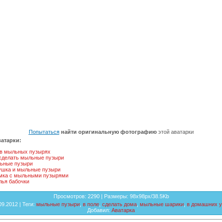
Попытаться
найти оригинальную фотографию
этой аватарки
атарки:
 в мыльных пузырях
 сделать мыльные пузыри
ьные пузыри
ушка и мыльные пузыри
мка с мыльными пузырями
лья бабочки
Просмотров
: 2290 |
Размеры
: 98x98px/38.5Kb
.09.2012 |
Теги
:
мыльные пузыри
,
в поле
,
сделать дома
,
мыльные шарики
,
в домашних 
Добавил
:
Аватарка