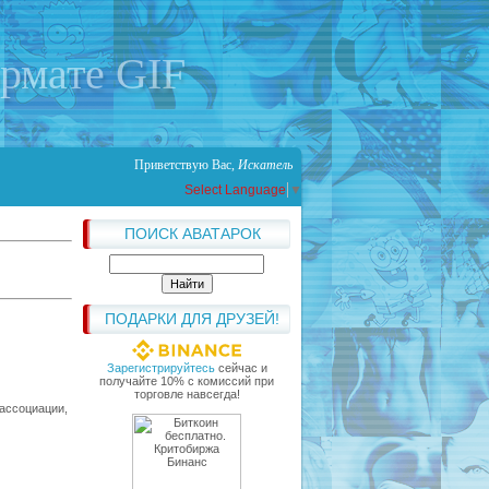
ормате GIF
Приветствую Вас
,
Искатель
Select Language
▼
ПОИСК АВАТАРОК
ПОДАРКИ ДЛЯ ДРУЗЕЙ!
Зарегистрируйтесь
сейчас и
получайте 10% с комиссий при
торговле навсегда!
 ассоциации,