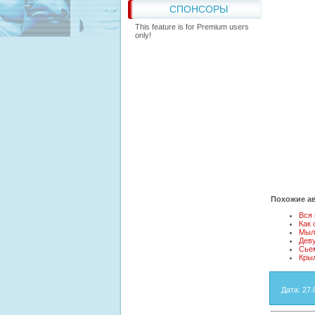
СПОНСОРЫ
This feature is for Premium users
only!
Похожие ав
Вся
Как
Мыл
Дев
Сье
Кры
Дата
: 27