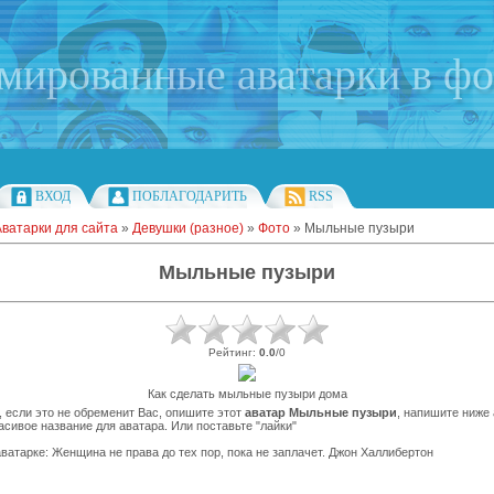
имированные аватарки в ф
ВХОД
ПОБЛАГОДАРИТЬ
RSS
Аватарки для сайта
»
Девушки (разное)
»
Фото
» Мыльные пузыри
Мыльные пузыри
Рейтинг
:
0.0
/
0
Как сделать мыльные пузыри дома
 если это не обременит Вас, опишите этот
аватар Мыльные пузыри
, напишите ниже
асивое название для аватара. Или поставьте "лайки"
ватарке: Женщина не права до тех пор, пока не заплачет. Джон Халлибертон