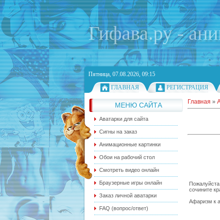
Гифава.ру - ан
Пятница, 07.08.2026, 09:15
ГЛАВНАЯ
РЕГИСТРАЦИЯ
Главная
»
МЕНЮ САЙТА
Аватарки для сайта
Сигны на заказ
Анимационные картинки
Обои на рабочий стол
Смотреть видео онлайн
Браузерные игры онлайн
Пожалуйста,
сочините кр
Заказ личной аватарки
Афаризм к а
FAQ (вопрос/ответ)