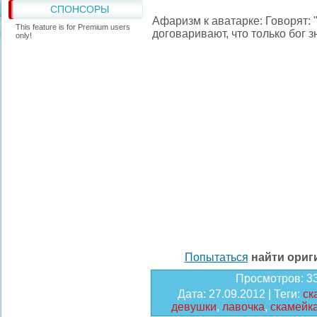
СПОНСОРЫ
Афаризм к аватарке: Говорят: "
This feature is for Premium users
договаривают, что только бог з
only!
Попытаться
найти ори
Просмотров
: 3
Дата
: 27.09.2012 |
Теги
:
ск
девушки
,
лавочка
,
скамейк