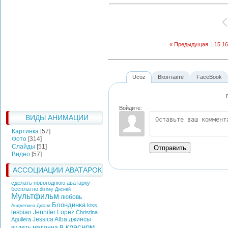
« Предыдущая
|
15
16
Ucoz
Вконтакте
FaceBook
Войдите:
ВИДЫ АНИМАЦИИ
Картинка
[57]
Фото
[314]
Слайды
[51]
Отправить
Видео
[57]
АССОЦИАЦИИ АВАТАРОК
сделать новогоднюю аватарку
бесплатно
disney
Дисней
Мультфильм
любовь
Блондинка
kiss
Анджелина Джоли
lesbian
Jennifer Lopez
Christina
Jessica Alba
джинсы
Aguilera
в красном
видеть
мадонна