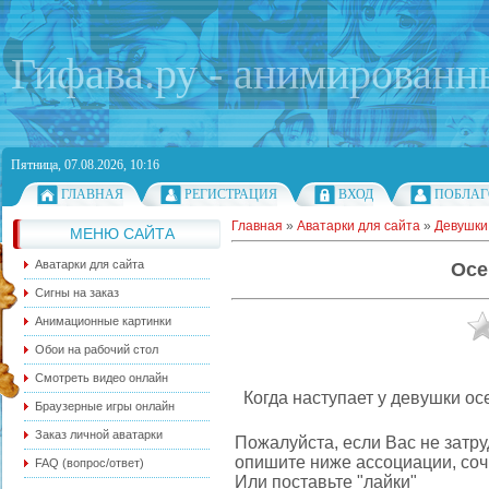
Гифава.ру - анимированн
Пятница, 07.08.2026, 10:16
ГЛАВНАЯ
РЕГИСТРАЦИЯ
ВХОД
ПОБЛАГ
Главная
»
Аватарки для сайта
»
Девушки
МЕНЮ САЙТА
Аватарки для сайта
Осе
Сигны на заказ
Анимационные картинки
Обои на рабочий стол
Смотреть видео онлайн
Когда наступает у девушки ос
Браузерные игры онлайн
Заказ личной аватарки
Пожалуйста, если Вас не затру
опишите ниже ассоциации, соч
FAQ (вопрос/ответ)
Или поставьте "лайки"