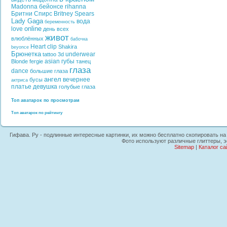
Madonna
бейонсе
rihanna
Бритни Спирс
Britney Spears
Lady Gaga
вода
беременность
online
love
день всех
живот
влюблённых
бабочка
Heart
clip
Shakira
beyonce
Брюнетка
underwear
tattoo
3d
asian
губы
Blonde
fergie
танец
глаза
dance
большие глаза
ангел
вечернее
бусы
актриса
платье
девушка
голубые глаза
Топ аватарок по просмотрам
Топ аватарок по рейтингу
Гифава. Ру - подлинные интересные картинки, их можно бесплатно скопировать на п
Фото используют различные глиттеры, 
Sitemap
|
Каталог са