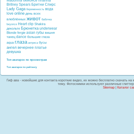
Madonna
бейонсе
rihanna
Britney Spears
Бритни Спирс
Lady Gaga
вода
беременность
online
love
день всех
живот
влюблённых
бабочка
Heart
clip
Shakira
beyonce
Брюнетка
underwear
декольте
asian
губы
Blonde
fergie
вишня
dance
танец
большие глаза
глаза
aqua
бусы
актриса
ангел
вечернее платье
девушка
Топ аватарок по просмотрам
Топ аватарок по рейтингу
Гиф ава - новейшие для контакта короткие видео, их можно бесплатно скачать на 
тему. Фотоснимки используют различные глиттер
Sitemap
|
Каталог са