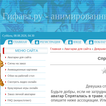
Гифава.ру - анимированн
Суббота, 08.08.2026, 04:30
ГЛАВНАЯ
РЕГИСТРАЦИЯ
ВХОД
ПОБЛАГ
Главная
»
Аватарки для сайта
»
Девушки
МЕНЮ САЙТА
Аватарки для сайта
Спр
Сигны на заказ
Анимационные картинки
Обои на рабочий стол
Смотреть видео онлайн
Девушка сп
Браузерные игры онлайн
Будьте добры, если не затрудн
Заказ личной аватарки
аватар Спряталась в траве
,
опишите ниже ассоциации. Или
FAQ (вопрос/ответ)