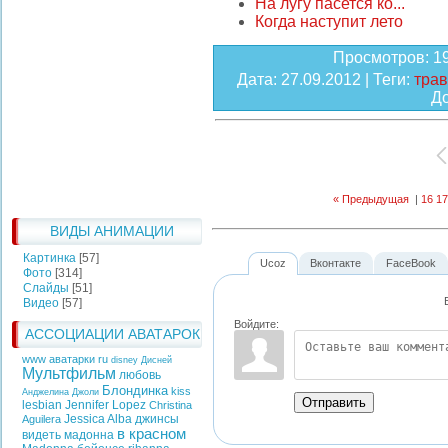
На лугу пасется ко...
Когда наступит лето
Просмотров
: 1
Дата
: 27.09.2012 |
Теги
:
трав
Д
« Предыдущая
|
16
17
ВИДЫ АНИМАЦИИ
Картинка
[57]
Ucoz
Вконтакте
FaceBook
Фото
[314]
Слайды
[51]
Видео
[57]
Войдите:
АССОЦИАЦИИ АВАТАРОК
www аватарки ru
disney
Дисней
Мультфильм
любовь
Блондинка
kiss
Анджелина Джоли
Отправить
lesbian
Jennifer Lopez
Christina
Jessica Alba
джинсы
Aguilera
в красном
видеть
мадонна